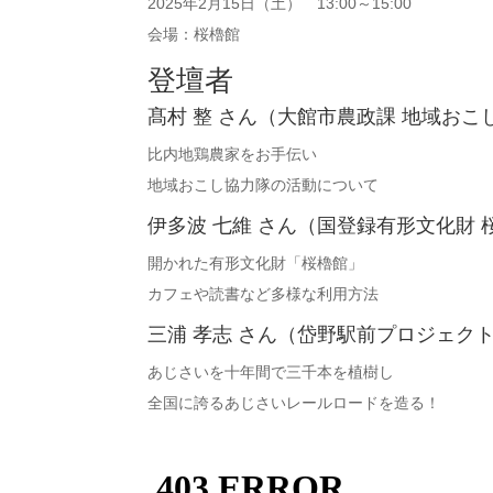
2025年2月15日（土） 13:00～15:00
会場：桜櫓館
登壇者
髙村 整 さん（大館市農政課 地域おこ
比内地鶏農家をお手伝い
地域おこし協力隊の活動について
伊多波 七維 さん（国登録有形文化財
開かれた有形文化財「桜櫓館」
カフェや読書など多様な利用方法
三浦 孝志 さん（岱野駅前プロジェクト
あじさいを十年間で三千本を植樹し
全国に誇るあじさいレールロードを造る！