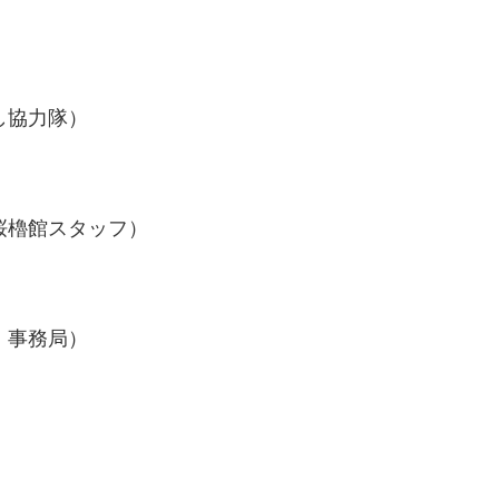
し協力隊）
 桜櫓館スタッフ）
 事務局）