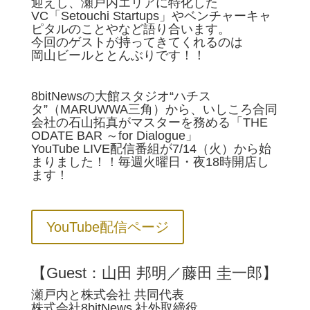
迎えし、瀬戸内エリアに特化した
VC「Setouchi Startups」やベンチャーキャ
ピタルのことやなど語り合います。
今回のゲストが持ってきてくれるのは
岡山ビールととんぶりです！！
8bitNewsの大館スタジオ“ハチス
タ”（MARUWWA三角）から、いしころ合同
会社の石山拓真がマスターを務める「THE
ODATE BAR ～for Dialogue」
YouTube LIVE配信番組が7/14（火）から始
まりました！！毎週火曜日・夜18時開店し
ます！
YouTube配信ページ
【Guest：山田 邦明／藤田 圭一郎】
瀬戸内と株式会社 共同代表
株式会社8bitNews 社外取締役