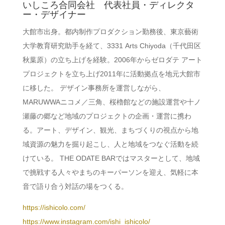
いしころ合同会社 代表社員・ディレクタ
ー・デザイナー
大館市出身。都内制作プロダクション勤務後、東京藝術
大学教育研究助手を経て、3331 Arts Chiyoda（千代田区
秋葉原）の立ち上げを経験。2006年からゼロダテ アート
プロジェクトを立ち上げ2011年に活動拠点を地元大館市
に移した。 デザイン事務所を運営しながら、
MARUWWAニコメ／三角、桜櫓館などの施設運営や十ノ
瀬藤の郷など地域のプロジェクトの企画・運営に携わ
る。アート、デザイン、観光、まちづくりの視点から地
域資源の魅力を掘り起こし、人と地域をつなぐ活動を続
けている。 THE ODATE BARではマスターとして、地域
で挑戦する人々やまちのキーパーソンを迎え、気軽に本
音で語り合う対話の場をつくる。
https://ishicolo.com/
https://www.instagram.com/ishi_ishicolo/