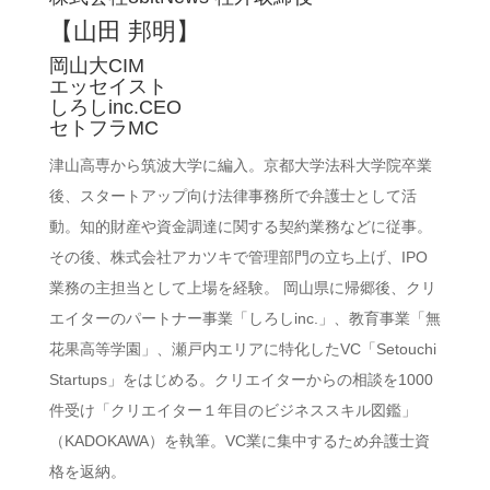
【山田 邦明】
岡山大CIM
エッセイスト
しろしinc.CEO
セトフラMC
津山高専から筑波大学に編入。京都大学法科大学院卒業
後、スタートアップ向け法律事務所で弁護士として活
動。知的財産や資金調達に関する契約業務などに従事。
その後、株式会社アカツキで管理部門の立ち上げ、IPO
業務の主担当として上場を経験。 岡山県に帰郷後、クリ
エイターのパートナー事業「しろしinc.」、教育事業「無
花果高等学園」、瀬戸内エリアに特化したVC「Setouchi
Startups」をはじめる。クリエイターからの相談を1000
件受け「クリエイター１年目のビジネススキル図鑑」
（KADOKAWA）を執筆。VC業に集中するため弁護士資
格を返納。