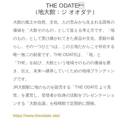
THE ODATE
（地大館：ジ オオダテ）
大館の風土や自然、文化、人の営みから生まれる固有の
価値を「大館そのもの」として捉える考え方です。「地
のもの」として受け継がれてきた産品や文化、景観や暮
らし。その一つひとつは、この土地だからこそ存在する
唯一無二の財産です。THE ODATEは、「地」と
「THE」を結び、大館という地域そのものの価値を磨
き、伝え、未来へ継承していくための地域ブランディン
グです。
JR大館駅に地のものを販売する「THE ODATE より見
世」を運営し、登壇者が自身の活動をプレゼンテーショ
ンする「大館会議」を桜櫓館で定期的に開催。
https://www.theodate.site/